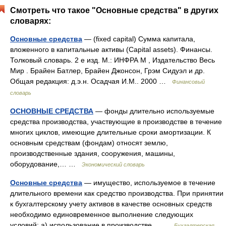
Смотреть что такое "Основные средства" в других
словарях:
Основные средства
— (fixed capital) Сумма капитала,
вложенного в капитальные активы (Capital assets). Финансы.
Толковый словарь. 2 е изд. М.: ИНФРА М , Издательство Весь
Мир . Брайен Батлер, Брайен Джонсон, Грэм Сидуэл и др.
Общая редакция: д.э.н. Осадчая И.М.. 2000 …
Финансовый
словарь
ОСНОВНЫЕ СРЕДСТВА
— фонды длительно используемые
средства производства, участвующие в производстве в течение
многих циклов, имеющие длительные сроки амортизации. К
основным средствам (фондам) относят землю,
производственные здания, сооружения, машины,
оборудование,… …
Экономический словарь
Основные средства
— имущество, используемое в течение
длительного времени как средство производства. При принятии
к бухгалтерскому учету активов в качестве основных средств
необходимо единовременное выполнение следующих
условий: а) использование в производстве… …
Бухгалтерская