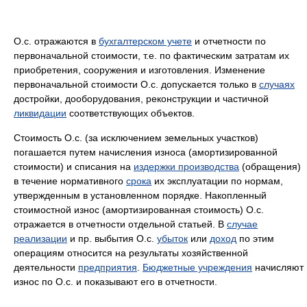
О.с. отражаются в
бухгалтерском учете
и отчетности по
первоначальной стоимости, т.е. по фактическим затратам их
приобретения, сооружения и изготовления. Изменение
первоначальной стоимости О.с. допускается только в
случаях
достройки, дооборудования, реконструкции и частичной
ликвидации
соответствующих объектов.
Стоимость О.с. (за исключением земельных участков)
погашается путем начисления износа (амортизированной
стоимости) и списания на
издержки производства
(обращения)
в течение нормативного
срока
их эксплуатации по нормам,
утвержденным в установленном порядке. Накопленный
стоимостной износ (амортизированная стоимость) О.с.
отражается в отчетности отдельной статьей. В
случае
реализации
и пр. выбытия О.с.
убыток
или
доход
по этим
операциям относится на результаты хозяйственной
деятельности
предприятия
.
Бюджетные учреждения
начисляют
износ по О.с. и показывают его в отчетности.